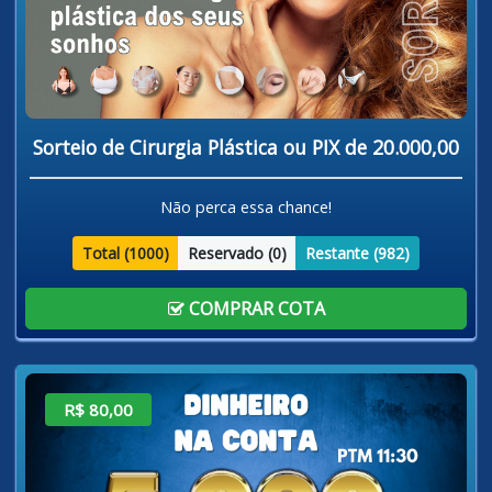
Sorteio de Cirurgia Plástica ou PIX de 20.000,00
Não perca essa chance!
Total (
1000
)
Reservado (
0
)
Restante (
982
)
COMPRAR COTA
R$ 80,00