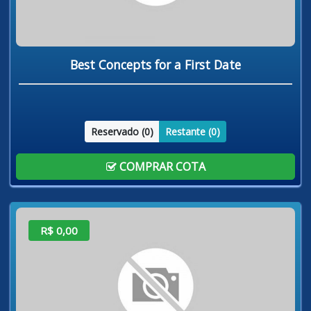
Best Concepts for a First Date
Reservado (
0
)
Restante (
0
)
COMPRAR COTA
R$ 0,00