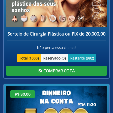
Sorteio de Cirurgia Plástica ou PIX de 20.000,00
Não perca essa chance!
Total (
1000
)
Reservado (
0
)
Restante (
982
)
COMPRAR COTA
R$ 80,00