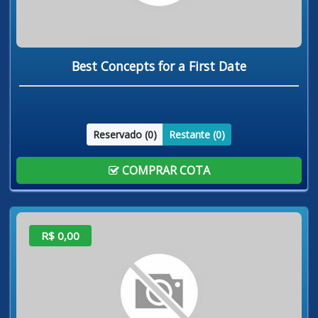
Best Concepts for a First Date
Reservado (
0
)
Restante (
0
)
COMPRAR COTA
R$ 0,00