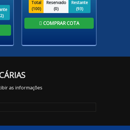
Total
Reservado
Restante
(
100
)
(
0
)
(
93
)
ante
2
)
COMPRAR COTA
CÁRIAS
ibir as informações