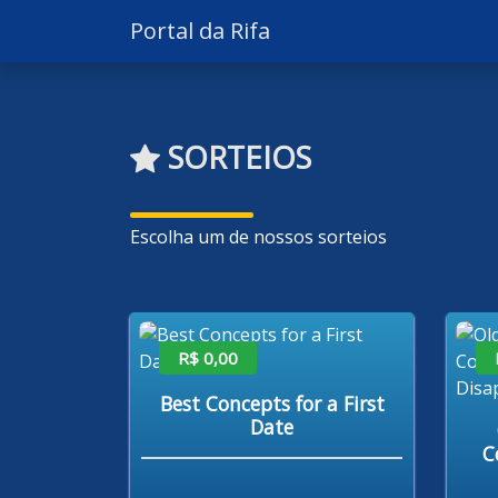
Portal da Rifa
SORTEIOS
Escolha um de nossos sorteios
R$ 0,00
Best Concepts for a First
Date
C