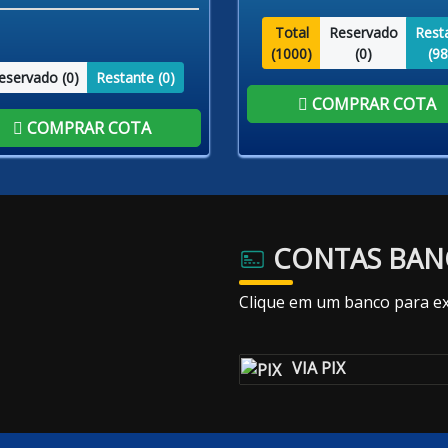
Total
Reservado
Rest
(
1000
)
(
0
)
(
98
eservado (
0
)
Restante (
0
)
COMPRAR COTA
COMPRAR COTA
CONTAS BAN
Clique em um banco para ex
VIA PIX