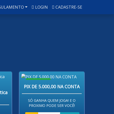
GULAMENTO
LOGIN
CADASTRE-SE
R$ 80,00
PIX DE 5.000,00 NA CONTA
tica
SÓ GANHA QUEM JOGA! E O
PROXIMO PODE SER VOCÊ!