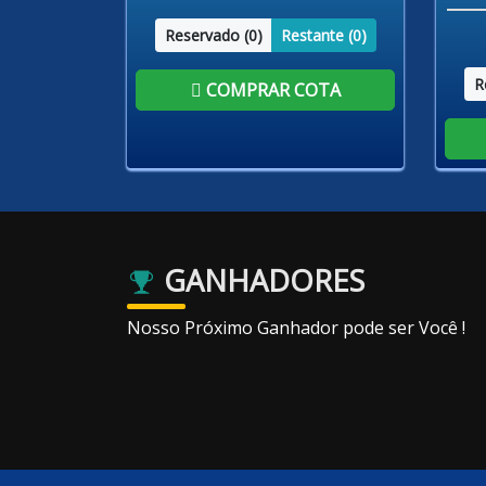
Reservado (
0
)
Restante (
0
)
R
COMPRAR COTA
GANHADORES
Nosso Próximo Ganhador pode ser Você !