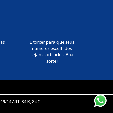
mas
E torcer para que seus
números escolhidos
sejam sorteados. Boa
sorte!
019/14 ART. 84 B, 84 C