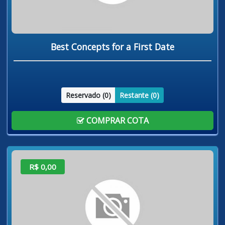
Best Concepts for a First Date
Reservado (
0
)
Restante (
0
)
COMPRAR COTA
R$ 0,00