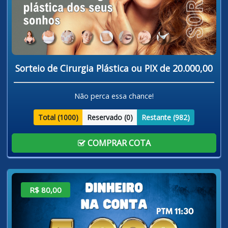
Sorteio de Cirurgia Plástica ou PIX de 20.000,00
Não perca essa chance!
Total (
1000
)
Reservado (
0
)
Restante (
982
)
COMPRAR COTA
R$ 80,00