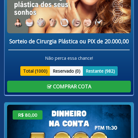
Sorteio de Cirurgia Plástica ou PIX de 20.000,00
Não perca essa chance!
Total (
1000
)
Reservado (
0
)
Restante (
982
)
COMPRAR COTA
R$ 80,00