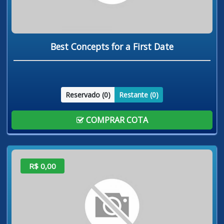
Best Concepts for a First Date
Reservado (
0
)
Restante (
0
)
COMPRAR COTA
R$ 0,00