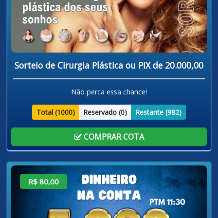
Sorteio de Cirurgia Plástica ou PIX de 20.000,00
Não perca essa chance!
Total (
1000
)
Reservado (
0
)
Restante (
982
)
COMPRAR COTA
R$ 80,00