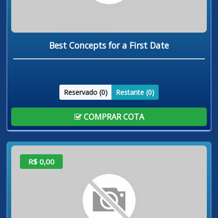
Best Concepts for a First Date
Reservado (
0
)
Restante (
0
)
COMPRAR COTA
R$ 0,00